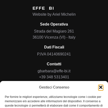
EFFE
BI
Website by
Ariel Michelin
Sede Operativa
Strada del Magiaro 261
36100 Vicenza (VI) - Italy
Dati Fiscali
P.IVA 04140690241
Contatti
gbarbara@effe-bi.it
+39 348 5313401
Gestisci Consenso
Home
Chi Siamo
Per fornire le migliori esperienze, utilizziamo tecnologie come i cookie per
memorizzare e/o accedere alle informazioni del dispositivo. Il consenso a
Collaborazioni
queste tecnologie ci permetterà di elaborare dati come il comportamento di
Networking