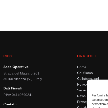
INFO
LINK UTILI
Sede Operativa
Home
Chi Siamo
Strada del Magiaro 261
Collaborazioni
36100 Vicenza (VI) - Italy
Networking
Dati Fiscali
Servizi
P.IVA 04140690241
Per fornire 
News
e/o accedere
Privacy Policy
Contatti
permetterà d
Cookie Policy