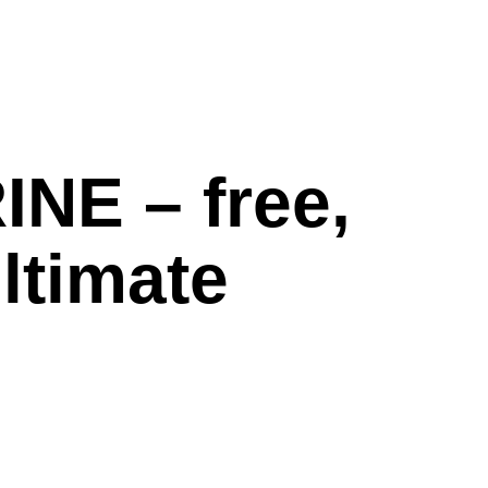
NE – free,
ultimate