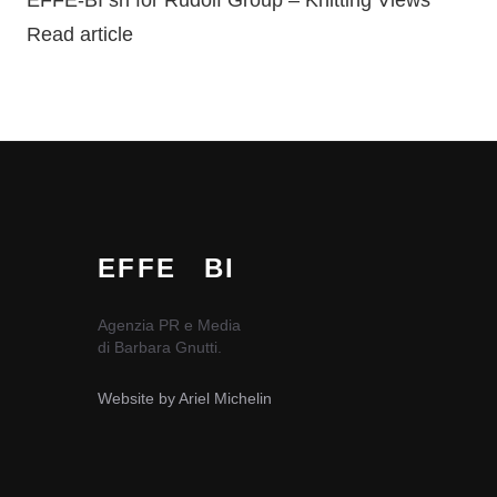
EFFE-BI srl for Rudolf Group – Knitting Views
Read article
EFFE
BI
Agenzia PR e Media
di Barbara Gnutti.
Website by
Ariel Michelin