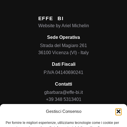
EFFE
BI
Website by
Ariel Michelin
Sede Operativa
Strada del Magiaro 261
36100 Vicenza (VI) - Italy
Dati Fiscali
P.IVA 04140690241
Contatti
gbarbara@effe-bi.it
+39 348 5313401
Gestisci Consenso
Home
Chi Siamo
Per fornire le migliori esperienze, utilizziamo tecnologie come i cookie per